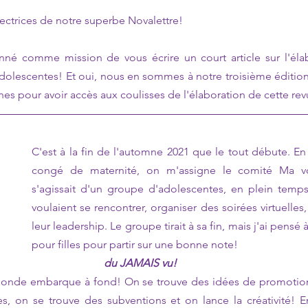
ectrices de notre superbe Novalettre! 
né comme mission de vous écrire un court article sur l'élab
dolescentes! Et oui, nous en sommes à notre troisième édition
nes pour avoir accès aux coulisses de l'élaboration de cette rev
C'est à la fin de l'automne 2021 que le tout débute. E
congé de maternité, on m'assigne le comité Ma voi
s'agissait d'un groupe d'adolescentes, en plein temps 
voulaient se rencontrer, organiser des soirées virtuelles
leur leadership. Le groupe tirait à sa fin, mais j'ai pensé 
pour filles pour partir sur une bonne note!
du JAMAIS vu!
e monde embarque à fond! On se trouve des idées de promotions
es, on se trouve des subventions et on lance la créativité! En