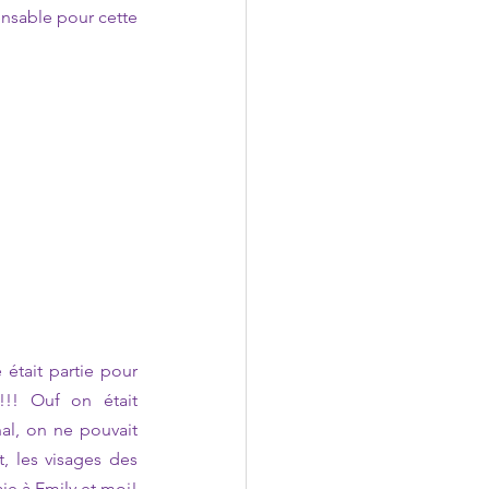
ensable pour cette 
était partie pour 
!! Ouf on était 
nal, on ne pouvait 
 les visages des 
ie à Emily et moi! 