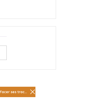
Relations Saines et
saines : Comprendre
Différences
Effacer ses traces
 sexuelle
Informations