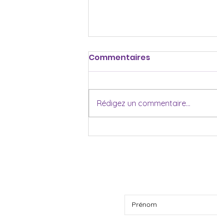
Commentaires
Rédigez un commentaire...
Être présente dans
l’inconfort : Apprendre à
s’ancrer
INSCRIPTION À L’IN