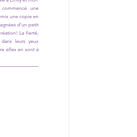
s commencé une 
remis une copie en 
gnées d'un petit 
éation! La fierté, 
dans leurs yeux 
e elles en sont à 