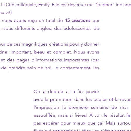
 la Cité collégiale, Emily. Elle est devenue ma "partner" indisp
suivi!)
 nous avons reçu un total de 
15 créations
 qui 
é, sous différents angles, des adolescentes de 
our de ces magnifiques créations pour y donner 
ine: important, beau et complet. Nous avons 
et des pages d'informations importantes (par 
de prendre soin de soi, le consentement, les 
On a débuté à la fin janvier 
avec la promotion dans les écoles et la revue 
l'impression la première semaine de mai !
essoufflée, mais si fières! À voir le résultat fi
pas espérer pour mieux que ça! Mais surtout,
filles qui ont participé! Wow, ça c'était notre pa