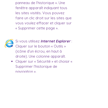
panneau de l’historique ». Une
fenêtre apparaît indiquant tous
les sites visités. Vous pouvez
faire un clic droit sur les sites que
vous voulez effacer et cliquer sur
« Supprimer cette page ».
Si vous utilisez
Internet Explorer
:
Cliquer sur le bouton « Outils »
(icône d’un écrou, en haut à
droite). Une colonne apparaît.
Cliquer sur « Sécurité » et choisir «
Supprimer l’historique de
navigation ».
Une fenêtre apparaît. Certaines
cases sont déjà cochées par
défaut. S’assurer de les décocher.
Garder cochées les cases
« Fichiers Internet et fichiers de
site Web temporaires »,
« Cookies et données de sites