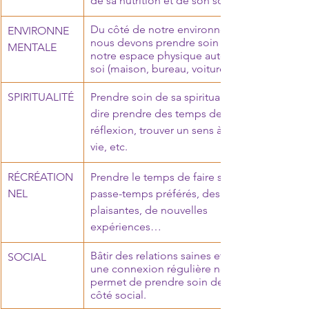
de sa nutrition et de son sommeil. 
Du côté de notre environnement, 
ENVIRONNE
nous devons prendre soin de 
MENTALE
notre espace physique autour de 
soi (maison, bureau, voiture, etc.)
SPIRITUALITÉ
Prendre soin de sa spiritualité veut 
dire prendre des temps de 
réflexion, trouver un sens à notre 
vie, etc.
RÉCRÉATION
​Prendre le temps de faire ses 
NEL
passe-temps préférés, des activités 
plaisantes, de nouvelles 
expériences…
Bâtir des relations saines et avec 
SOCIAL
une connexion régulière nous 
permet de prendre soin de soi du 
côté social.