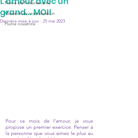
L'amour avec un
Plume de l'intervenante
grand... MOI!
Moment de revendication
Dernière mise à jour :
25 mai 2023
Plume novatrice
Pour ce mois de l’amour, je vous 
propose un premier exercice. Penser à 
la personne que vous aimez le plus au 