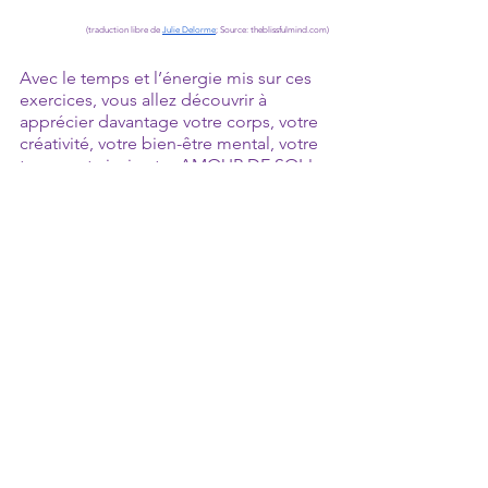
(traduction libre de 
Julie Delorme
; Source: theblissfulmind.com)
Avec le temps et l’énergie mis sur ces 
exercices, vous allez découvrir à 
apprécier davantage votre corps, votre 
créativité, votre bien-être mental, votre 
temps, et ainsi votre AMOUR DE SOI !
Merci 
Julie Delorme, intervenante-
responsable du programme jeunesse
Plume de l'intervenante