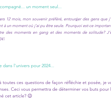
ompagné... un moment seul...
iers 12 mois, mon souvenir préféré, entour
é
er des gens que j’
 à un moment où j’ai pu être seule. Pourquoi est-ce important
ntre des moments en gang et des moments de solitude? J’en
24?
 dans l'univers pour 2024...
toutes ces questions de façon réfléchie et posée, je vou
nses. Ceci vous permettra de déterminer vos buts pour l
é cet article? 😉 