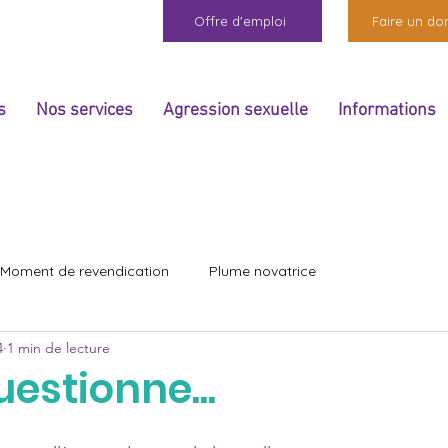
Offre d'emploi
Faire un do
s
Nos services
Agression sexuelle
Informations
Moment de revendication
Plume novatrice
4
1 min de lecture
estionne...