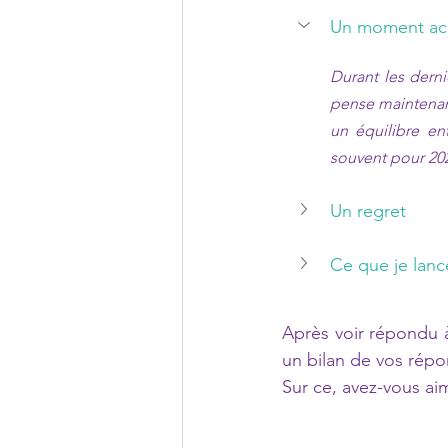
Un moment acc
Durant les dern
pense maintenant
un équilibre e
souvent pour 20
Un regret
Ce que je lance
Après voir répondu à 
un bilan de vos répo
Sur ce, avez-vous aim