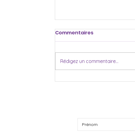
Commentaires
Rédigez un commentaire...
Être présente dans
l’inconfort : Apprendre à
s’ancrer
INSCRIPTION À L’IN