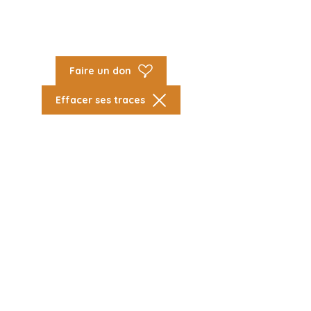
Faire un don
Effacer ses traces
INSCRIPTION À L’INFOLETTRE
S'INSCRIRE
© 2022 Centre Novas.