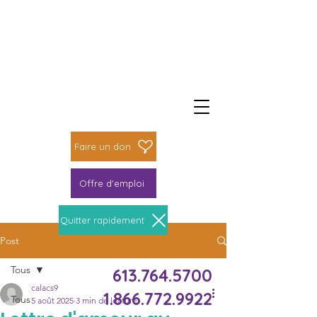
Faire un don
Faire une différence
Faire un don
Offre d'emploi
Quitter rapidement
Post
Le Centre Novas peut t’aider
Tous
613.764.5700
calacs9
1.866.772.9922
Tous
5 août 2025
3 min de lecture