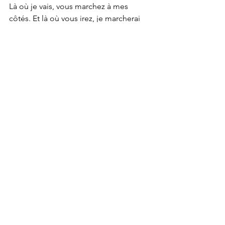
Là où je vais, vous marchez à mes 
côtés. Et là où vous irez, je marcherai 
aussi avec vous.
Merci. 
Je vous aime.
Danielle Hnatyshyn
Voir tout
Posts récents