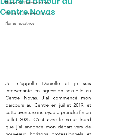
Lettre d'amour au
Plume de l'intervenante
Centre Novas
Moment de revendication
Plume novatrice
Je m'appelle Danielle et je suis 
intervenante en agression sexuelle au 
Centre Novas. J'ai commencé mon 
parcours au Centre en juillet 2019, et 
cette aventure incroyable prendra fin en 
juillet 2025. C’est avec le cœur lourd 
que j’ai annoncé mon départ vers de 
nouveaux horizons professionnels et 