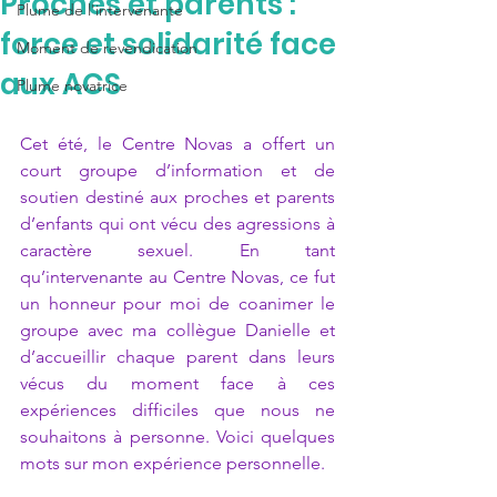
Proches et parents :
Plume de l'intervenante
force et solidarité face
Moment de revendication
aux ACS
Plume novatrice
Cet été, le Centre Novas a offert un 
court groupe d’information et de 
soutien destiné aux proches et parents 
d’enfants qui ont vécu des agressions à 
caractère sexuel. En tant 
qu’intervenante au Centre Novas, ce fut 
un honneur pour moi de coanimer le 
groupe avec ma collègue Danielle et 
d’accueillir chaque parent dans leurs 
vécus du moment face à ces 
expériences difficiles que nous ne 
souhaitons à personne. Voici quelques 
mots sur mon expérience personnelle.  