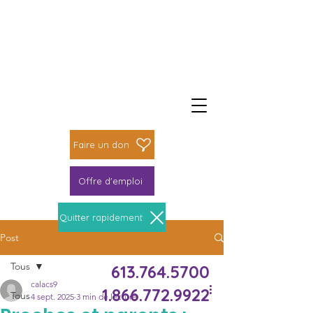
Faire un don
Faire une différence
Faire un don
Offre d'emploi
Quitter rapidement
Post
Le Centre Novas peut t’aider
Tous
613.764.5700
calacs9
1.866.772.9922
Tous
4 sept. 2025
3 min de lecture