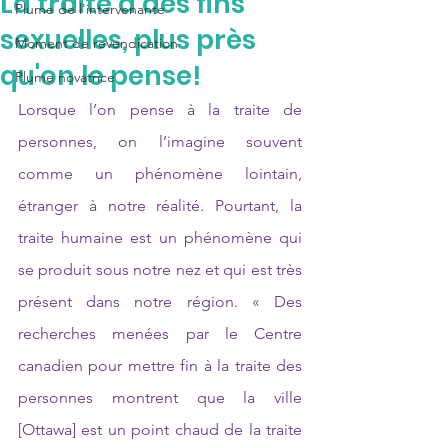
La traite à des fins
Plume de l'intervenante
sexuelles, plus près
Moment de revendication
qu'on le pense!
Plume novatrice
Lorsque l’on pense à la traite de 
personnes, on l’imagine souvent 
comme un phénomène lointain, 
étranger à notre réalité. 
Pourtant, la 
traite humaine est un phénomène qui 
se produit sous notre nez et qui est très 
présent dans notre région. « Des 
recherches menées par le Centre 
canadien pour mettre fin à la traite des 
personnes montrent que la ville 
[Ottawa] est un point chaud de la traite 