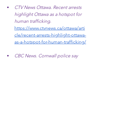
CTV News Ottawa
. 
Recent arrests 
highlight Ottawa as a hotspot for 
human trafficking
.
https://www.ctvnews.ca/ottawa/arti
cle/recent-arrests-highlight-ottawa-
as-a-hotspot-for-human-trafficking/
CBC News
. 
Cornwall police say 
Highway 401 corridor commonly 
used for human trafficking
.
https://www.cbc.ca/news/canada/o
ttawa/cornwall-police-human-
trafficking-ontario-1.7093890