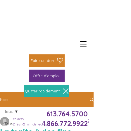
Faire un don
Faire une différence
Faire un don
Offre d'emploi
Quitter rapidement
Post
Le Centre Novas peut t’aider
Tous
613.764.5700
calacs9
1.866.772.9922
Tous
2 févr.
2 min de lecture