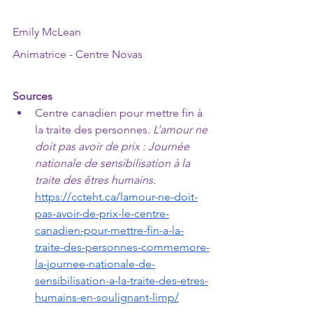
Emily McLean
Animatrice - Centre Novas
Sources
Centre canadien pour mettre fin à 
la traite des personnes. 
L’amour ne 
doit pas avoir de prix : Journée 
nationale de sensibilisation à la 
traite des êtres humains
.
https://ccteht.ca/lamour-ne-doit-
pas-avoir-de-prix-le-centre-
canadien-pour-mettre-fin-a-la-
traite-des-personnes-commemore-
la-journee-nationale-de-
sensibilisation-a-la-traite-des-etres-
humains-en-soulignant-limp/