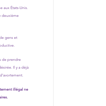
e aux États-Unis.  
le deuxième 
 de gens et 
oductive.
es de prendre 
sirée. Il y a déjà 
 d’avortement. 
tement illégal ne 
ires. 