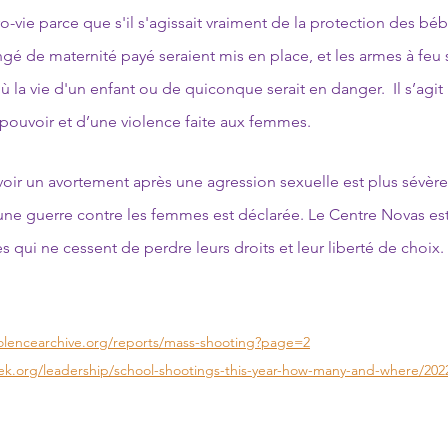
pro-vie parce que s'il s'agissait vraiment de la protection des bé
ngé de maternité payé seraient mis en place, et les armes à feu 
 la vie d'un enfant ou de quiconque serait en danger.  Il s’agit 
pouvoir et d’une violence faite aux femmes. 
voir un avortement après une agression sexuelle est plus sévère
ne guerre contre les femmes est déclarée. Le Centre Novas est 
s qui ne cessent de perdre leurs droits et leur liberté de choix.
olencearchive.org/reports/mass-shooting?page=2
k.org/leadership/school-shootings-this-year-how-many-and-where/2022