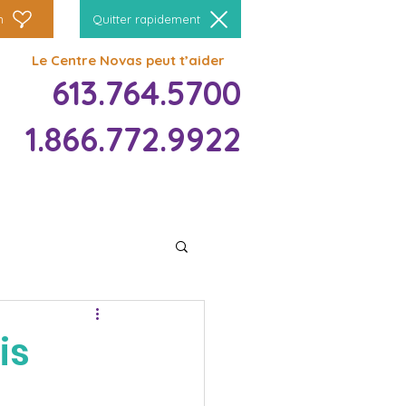
n
Quitter rapidement
Le Centre Novas peut t’aider
613.764.5700
1.866.772.9922
is