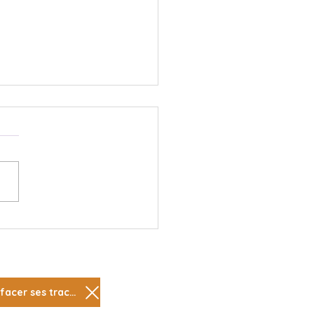
orps de plage !
Effacer ses traces