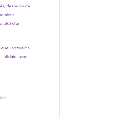
bés, des soins de 
seraient 
plutôt d’un 
 que l’agression 
solidaire avec 
/01   