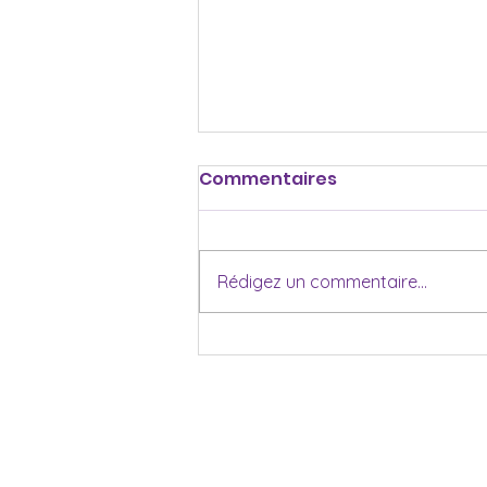
Commentaires
Rédigez un commentaire...
Cinq hommes. Une
victime. Une vidéo. Et une
juge qui doute.
INSCRIPTION À L’IN